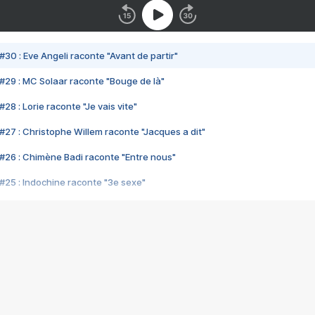
#30 : Eve Angeli raconte "Avant de partir"
#29 : MC Solaar raconte "Bouge de là"
28 : Lorie raconte "Je vais vite"
#27 : Christophe Willem raconte "Jacques a dit"
#26 : Chimène Badi raconte "Entre nous"
#25 : Indochine raconte "3e sexe"
#24 : Zaho raconte "C'est chelou"
#23 : Patrick Bruel raconte "Au café des délices"
#22 : Kyo raconte "Le chemin"
#21 : Nolwenn Leroy raconte "Cassé"
#20 : Patrick Hernandez raconte "Born to be alive"