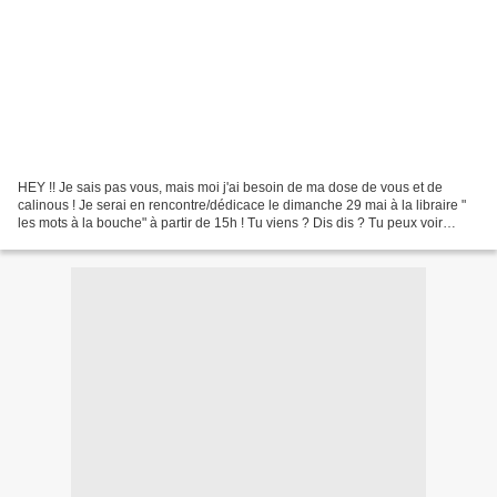
HEY !! Je sais pas vous, mais moi j'ai besoin de ma dose de vous et de
calinous ! Je serai en rencontre/dédicace le dimanche 29 mai à la libraire "
les mots à la bouche" à partir de 15h ! Tu viens ? Dis dis ? Tu peux voir
toutes les infos sur l'event...