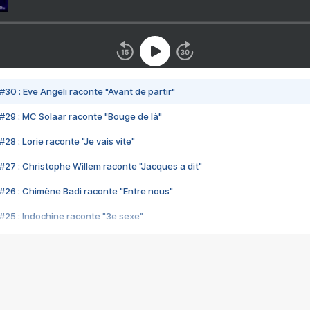
#30 : Eve Angeli raconte "Avant de partir"
#29 : MC Solaar raconte "Bouge de là"
28 : Lorie raconte "Je vais vite"
#27 : Christophe Willem raconte "Jacques a dit"
#26 : Chimène Badi raconte "Entre nous"
#25 : Indochine raconte "3e sexe"
#24 : Zaho raconte "C'est chelou"
#23 : Patrick Bruel raconte "Au café des délices"
#22 : Kyo raconte "Le chemin"