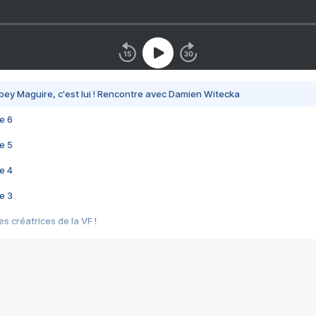
bey Maguire, c'est lui ! Rencontre avec Damien Witecka
e 6
e 5
e 4
e 3
s créatrices de la VF !
e 2
e 1
e Mektoub My Love arrive enfin ! Rencontre avec Shaïn Boumedine et Sal