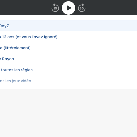
 DayZ
 a 13 ans (et vous l'avez ignoré)
e (littéralement)
im Rayan
 toutes les règles
s les jeux vidéo
us choquant de Rockstar ? - Le scandale BULLY
e plus moche de Steam
du RÊVE tourne au CAUCHEMAR
pendant 8 heures
it… à tort