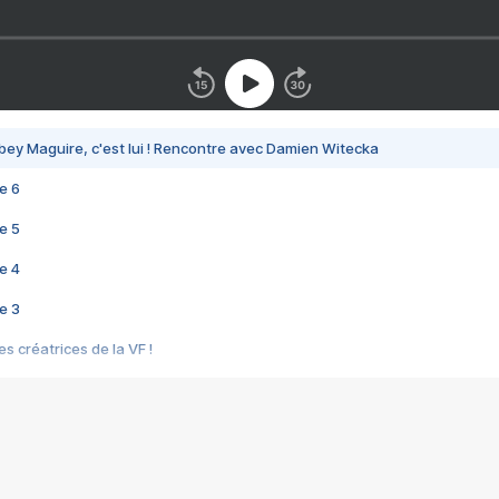
bey Maguire, c'est lui ! Rencontre avec Damien Witecka
e 6
e 5
e 4
e 3
s créatrices de la VF !
e 2
e 1
e Mektoub My Love arrive enfin ! Rencontre avec Shaïn Boumedine et Sal