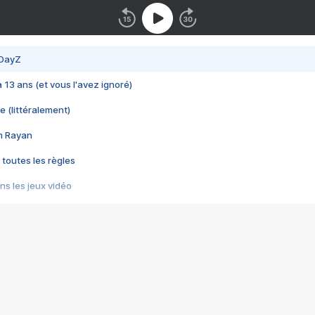
 DayZ
 a 13 ans (et vous l'avez ignoré)
e (littéralement)
im Rayan
 toutes les règles
s les jeux vidéo
us choquant de Rockstar ? - Le scandale BULLY
e plus moche de Steam
du RÊVE tourne au CAUCHEMAR
pendant 8 heures
it… à tort