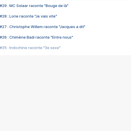
#29 : MC Solaar raconte "Bouge de là"
28 : Lorie raconte "Je vais vite"
#27 : Christophe Willem raconte "Jacques a dit"
#26 : Chimène Badi raconte "Entre nous"
#25 : Indochine raconte "3e sexe"
#24 : Zaho raconte "C'est chelou"
#23 : Patrick Bruel raconte "Au café des délices"
#22 : Kyo raconte "Le chemin"
#21 : Nolwenn Leroy raconte "Cassé"
#20 : Patrick Hernandez raconte "Born to be alive"
#19 : Lorie raconte "Près de moi"
#18 : Michael Jones raconte "A nos actes manqués" (avec Jean-Jacque