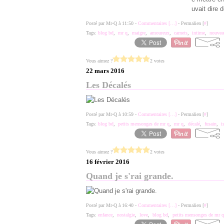
uvait dire d
Posté par Mr-Q à 11:50 -
Commentaires [
…
]
- Permalien [
#
]
Tags:
blog bd
,
mr q
,
maigre
,
amoureux
,
carnets
,
intime
,
nouvea
Vous aimez ?
2 votes
22 mars 2016
Les Décalés
Posté par Mr-Q à 10:59 -
Commentaires [
…
]
- Permalien [
#
]
Tags:
blog bd
,
petits mensonges de mr q
,
mr q
,
décalé
,
fusain
,
i
Vous aimez ?
2 votes
16 février 2016
Quand je s'rai grande.
Posté par Mr-Q à 16:40 -
Commentaires [
…
]
- Permalien [
#
]
Tags:
enfance
,
nostalgie
,
love
,
blog bd
,
petits mensonges de mr q