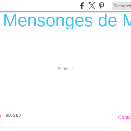
Publicité
S
>
BLOG BD
Contac