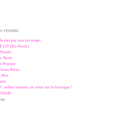
es récents
la mer par tous les temps
 LIT (En ebook)
Pressée
e Noire
e Pourpre
llons Bleus.
à Moi.
aux.
 selfies intimes, en vente sur la boutique !
olitude
ves
s
(1)
ier
tembre
(1)
(3)
t
embre
(2)
(1)
let
obre
embre
(1)
(1)
(2)