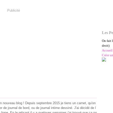
Publicité
Les Pe
On fait 
droit)
Accueil
Créer u
un nouveau blog ! Depuis septembre 2015 je tiens un carnet, qu'on
ier de journal de bord, ou de journal intime dessiné. J'ai décidé de l
 ligne. En le relisant il y a quelques semaines j'ai trouvé que ça po