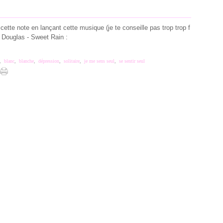
e cette note en lançant cette musique (je te conseille pas trop trop f
ll Douglas - Sweet Rain :
,
blanc
,
blanche
,
dépression
,
solitaire
,
je me sens seul
,
se sentir seul