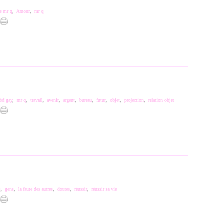
e mr q
,
Amour
,
mr q
bd gay
,
mr q
,
travail
,
avenir
,
argent
,
bureau
,
futur
,
objet
,
projection
,
relation objet
s
,
gens
,
la faute des autres
,
doutes
,
réussir
,
réussir sa vie