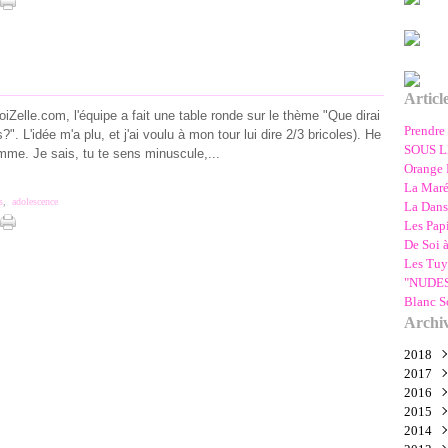
Articl
Zelle.com, l'équipe a fait une table ronde sur le thème "Que dirai
Prendre 
s?". L'idée m'a plu, et j'ai voulu à mon tour lui dire 2/3 bricoles). He
SOUS LE
omme. Je sais, tu te sens minuscule,...
Orange 
La Maré
s
,
adolescence
La Dans
Les Papi
De Soi 
Les Tuy
"NUDES",
Blanc S
Archi
2018
2017
Mar
2016
Févr
Sep
2015
Aoû
Nov
2014
Juil
Oct
Déc