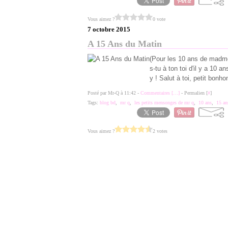
Vous aimez ?
0 vote
7 octobre 2015
A 15 Ans du Matin
(Pour les 10 ans de madmoi
s-tu à ton toi d'il y a 10 an
y ! Salut à toi, petit bonh
Posté par Mr-Q à 11:42 -
Commentaires [
…
]
- Permalien [
#
]
Tags:
blog bd
,
mr q
,
les petits mensonges de mr q
,
10 ans
,
15 an
Vous aimez ?
2 votes