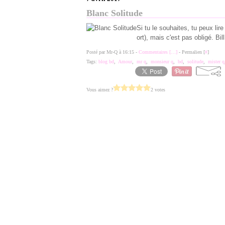
Blanc Solitude
Si tu le souhaites, tu peux lir
ort), mais c'est pas obligé. Bi
Posté par Mr-Q à 16:15 -
Commentaires [
…
]
- Permalien [
#
]
Tags:
blog bd
,
Amour
,
mr q
,
monsieur q
,
bd
,
solitude
,
mister q
Vous aimez ?
2 votes