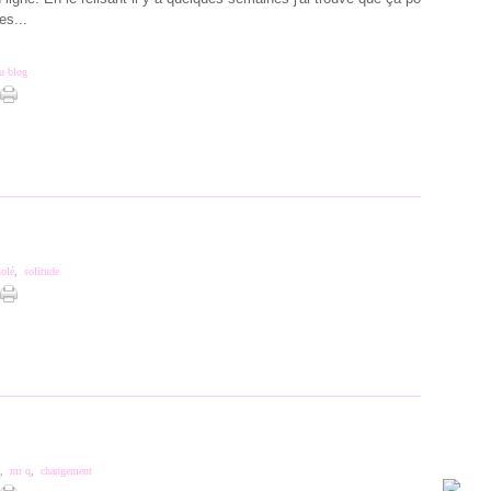
es...
u blog
solé
,
solitude
,
mr q
,
changement