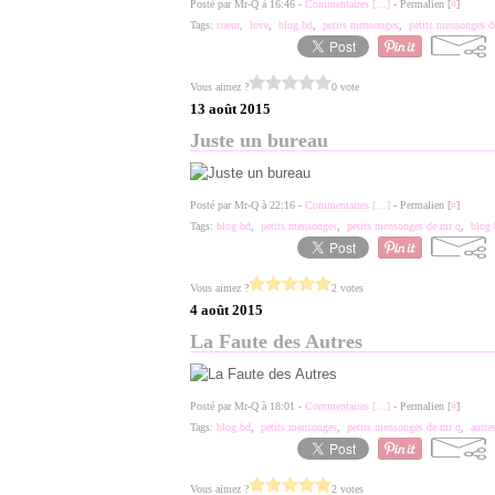
Posté par Mr-Q à 16:46 -
Commentaires [
…
]
- Permalien [
#
]
Tags:
coeur
,
love
,
blog bd
,
petits mensonges
,
petits mensonges d
Vous aimez ?
0 vote
13 août 2015
Juste un bureau
Posté par Mr-Q à 22:16 -
Commentaires [
…
]
- Permalien [
#
]
Tags:
blog bd
,
petits mensonges
,
petits mensonges de mr q
,
blog 
Vous aimez ?
2 votes
4 août 2015
La Faute des Autres
Posté par Mr-Q à 18:01 -
Commentaires [
…
]
- Permalien [
#
]
Tags:
blog bd
,
petits mensonges
,
petits mensonges de mr q
,
autre
Vous aimez ?
2 votes