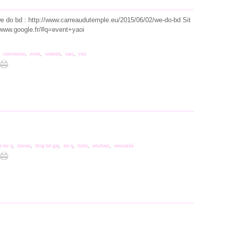
 do bd : http://www.carreaudutemple.eu/2015/06/02/we-do-bd Sit
/www.google.fr/#q=event+yaoi
,
convention
,
event
,
wedobd
,
yaoi
,
yuri
e mr q
,
Amour
,
blog bd gay
,
mr q
,
bulle
,
artichaut
,
sensualité