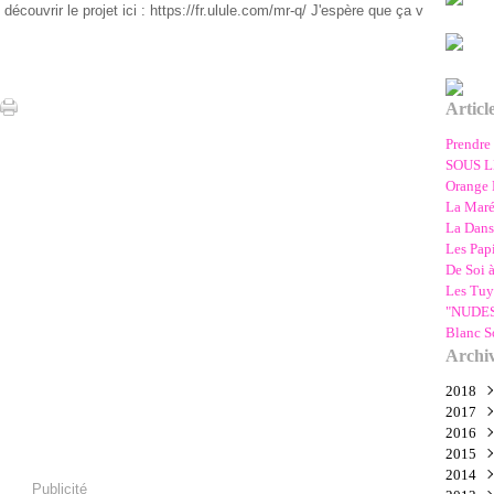
 découvrir le projet ici : https://fr.ulule.com/mr-q/ J'espère que ça v
Articl
Prendre 
SOUS LE
Orange 
La Maré
La Dans
Les Papi
De Soi 
Les Tuy
"NUDES",
Blanc S
Archi
2018
2017
Mar
2016
Févr
Sep
2015
Aoû
Nov
2014
Juil
Oct
Déc
Publicité