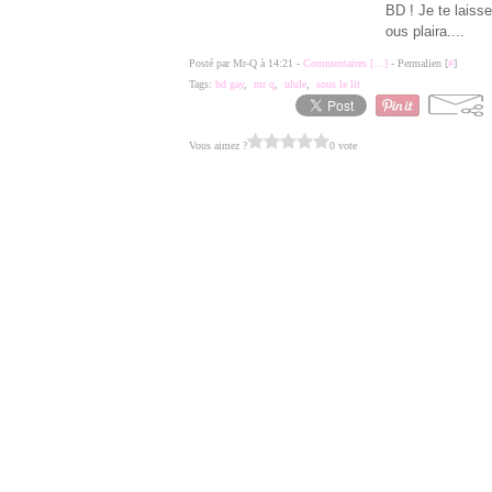
BD ! Je te laisse
ous plaira....
Posté par Mr-Q à 14:21 -
Commentaires [
…
]
- Permalien [
#
]
Tags:
bd gay
,
mr q
,
ulule
,
sous le lit
Vous aimez ?
0 vote