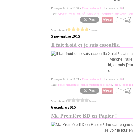
Posté par Mr-Q à 15:34 -
Commentaires [
…
]
- Permalien [
#
]
Tags:
Amour
,
mr q
,
amitié
,
sous le lit
,
depistage
,
prologue
,
sen
Vous aimez ?
2 votes
5 novembre 2015
Il fait froid et je suis essoufflé.
Salut ! J'ai m
"Marché Parlé",
id, et puis j'é
s,...
Posté par Mr-Q à 16:21 -
Commentaires [
…
]
- Permalien [
#
]
Tags:
petits mensonges
,
petits mensonges de mr q
,
mr q
,
sous le l
Vous aimez ?
0 vote
6 octobre 2015
Ma Première BD en Papier !
Une campagne de
se voir le jour 