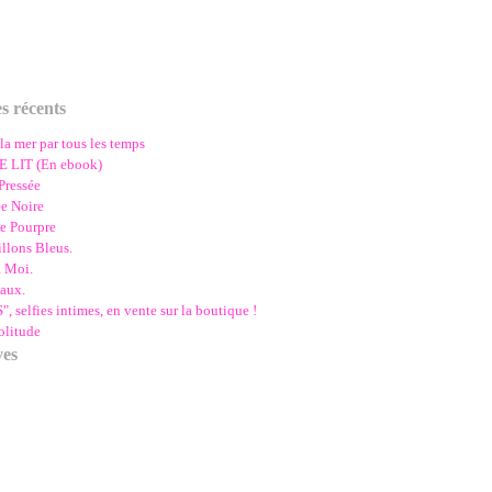
es récents
la mer par tous les temps
 LIT (En ebook)
Pressée
e Noire
e Pourpre
llons Bleus.
à Moi.
aux.
 selfies intimes, en vente sur la boutique !
olitude
ves
s
(1)
ier
tembre
(1)
(3)
t
embre
(2)
(1)
let
obre
embre
(1)
(1)
(2)