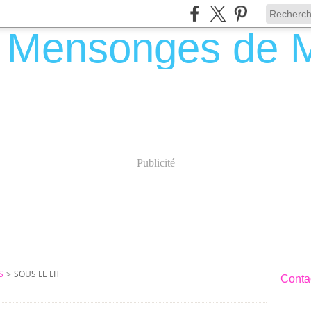
Publicité
S
>
SOUS LE LIT
Contac