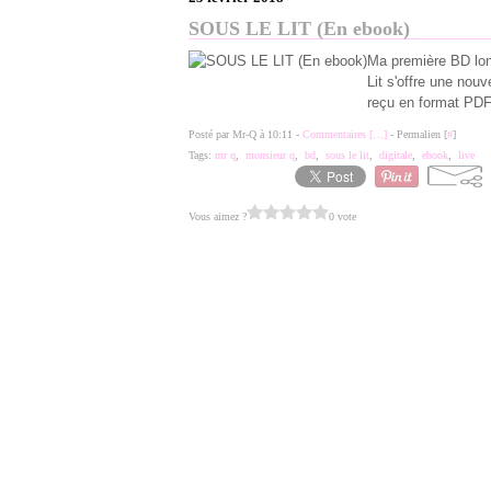
SOUS LE LIT (En ebook)
Ma première BD long
Lit s'offre une nou
reçu en format PDF.
Posté par Mr-Q à 10:11 -
Commentaires [
…
]
- Permalien [
#
]
Tags:
mr q
,
monsieur q
,
bd
,
sous le lit
,
digitale
,
ebook
,
live
Vous aimez ?
0 vote