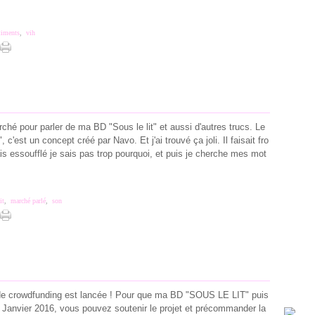
timents
,
vih
arché pour parler de ma BD "Sous le lit" et aussi d'autres trucs. Le
 c'est un concept créé par Navo. Et j'ai trouvé ça joli. Il faisait fro
tais essoufflé je sais pas trop pourquoi, et puis je cherche mes mot
it
,
marché parlé
,
son
 crowdfunding est lancée ! Pour que ma BD "SOUS LE LIT" puis
en Janvier 2016, vous pouvez soutenir le projet et précommander la