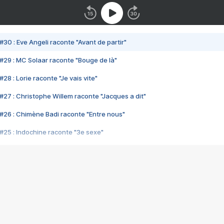
#30 : Eve Angeli raconte "Avant de partir"
#29 : MC Solaar raconte "Bouge de là"
28 : Lorie raconte "Je vais vite"
#27 : Christophe Willem raconte "Jacques a dit"
#26 : Chimène Badi raconte "Entre nous"
#25 : Indochine raconte "3e sexe"
#24 : Zaho raconte "C'est chelou"
#23 : Patrick Bruel raconte "Au café des délices"
#22 : Kyo raconte "Le chemin"
#21 : Nolwenn Leroy raconte "Cassé"
#20 : Patrick Hernandez raconte "Born to be alive"