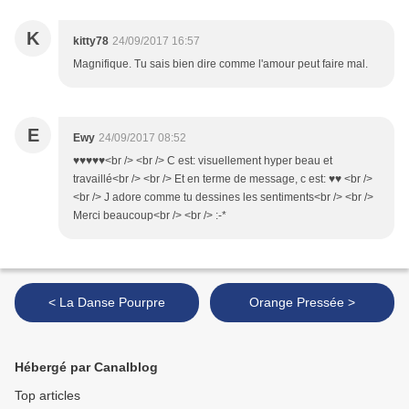
K
kitty78
24/09/2017 16:57
Magnifique. Tu sais bien dire comme l'amour peut faire mal.
E
Ewy
24/09/2017 08:52
♥♥♥♥♥<br /> <br /> C est: visuellement hyper beau et
travaillé<br /> <br /> Et en terme de message, c est: ♥♥ <br />
<br /> J adore comme tu dessines les sentiments<br /> <br />
Merci beaucoup<br /> <br /> :-*
< La Danse Pourpre
Orange Pressée >
Hébergé par Canalblog
Top articles