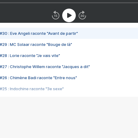
#30 : Eve Angeli raconte "Avant de partir"
#29 : MC Solaar raconte "Bouge de là"
28 : Lorie raconte "Je vais vite"
#27 : Christophe Willem raconte "Jacques a dit"
#26 : Chimène Badi raconte "Entre nous"
#25 : Indochine raconte "3e sexe"
#24 : Zaho raconte "C'est chelou"
#23 : Patrick Bruel raconte "Au café des délices"
#22 : Kyo raconte "Le chemin"
#21 : Nolwenn Leroy raconte "Cassé"